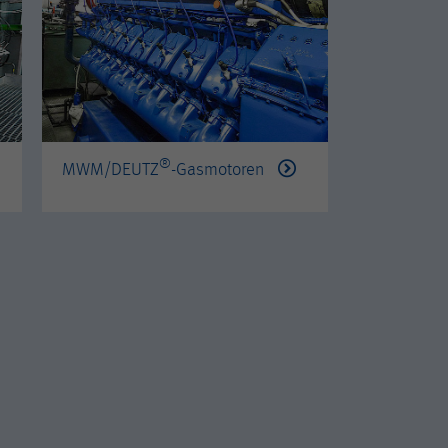
®
®
MWM/DEUTZ
-Gasmotoren
PERKINS