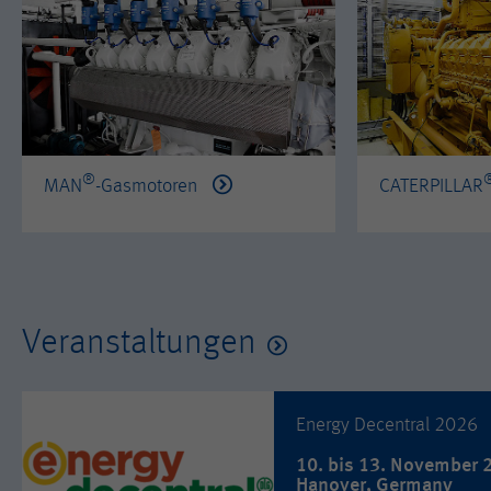
®
MAN
-Gasmotoren
CATERPILLAR
Veranstaltungen
Energy Decentral 2026
10. bis 13. November 
Hanover, Germany