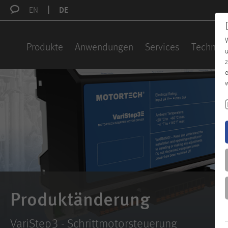
EN
DE
W
Produkte
Anwendungen
Services
Technisc
u
z
e
w
Produktänderung
VariStep3 - Schrittmotorsteuerung