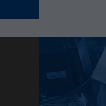
derselben Site derselben Benutzer-ID zugeordnet
wird.
Laufzeit
11 Monate
Name
_hjIncludedInSample
Anbieter
Hotjar Ltd.
This cookie is set to let Hotjar know whether that
Zweck
visitor is included in the sample which is used to
generate Heatmaps, Funnels, Recordings, etc.
Laufzeit
session