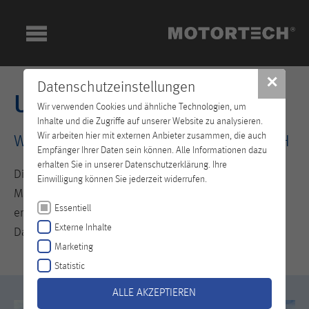
✕
Datenschutzeinstellungen
Unternehmen
Wir verwenden Cookies und ähnliche Technologien, um
Inhalte und die Zugriffe auf unserer Website zu analysieren.
Wir arbeiten hier mit externen Anbieter zusammen, die auch
Willkommen in der Welt von MOTORTECH
Empfänger Ihrer Daten sein können. Alle Informationen dazu
erhalten Sie in unserer Datenschutzerklärung. Ihre
Die sich ständig wandelnden Anforderungen des
Einwilligung können Sie jederzeit widerrufen.
Marktes überholen schnell diejenigen, die bereits
Essentiell
erzielte Ergebnisse nicht ständig weiter vorantreiben.
Externe Inhalte
Daher zahlt es sich aus, innovativ zu sein.
Marketing
Statistic
ALLE AKZEPTIEREN