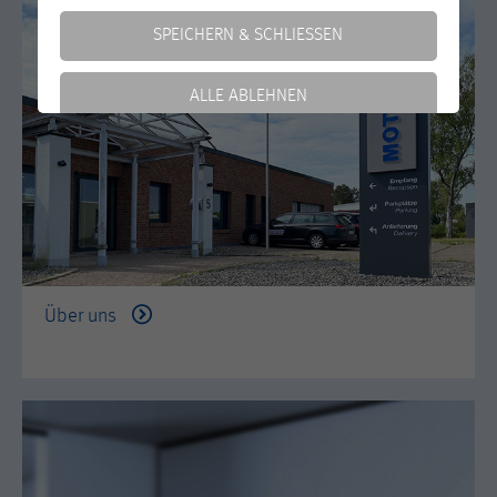
SPEICHERN & SCHLIESSEN
ALLE ABLEHNEN
Weitere Informationen anzeigen
Essentiell
Essentielle Cookies werden für grundlegende Funktionen
Impressum
|
Datenschutz
der Webseite und des Shops benötigt. Dadurch ist
gewährleistet, dass die Webseite einwandfrei funktioniert.
Cookie-Informationen anzeigen
Name
cookie_optin
Über uns
Anbieter
Motortech
Externe Inhalte
Wir verwenden auf unserer Website externe Inhalte, um
Dieses Cookie speichert die
Ihnen zusätzliche Informationen anzubieten.
Zweck
Entscheidung, welche Cookies auf der
Seite geladen bzw. genutzt werden.
Marketing
Laufzeit
1 Jahr
Marketing Cookies erfassen Informationen anonym. Diese