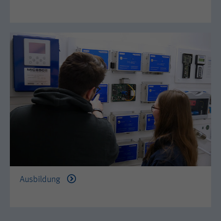
Anbieter
Hotjar Ltd.
This cookie is set to let Hotjar know
whether that visitor is included in the
Zweck
sample which is used to generate
Heatmaps, Funnels, Recordings, etc.
Laufzeit
session
Ausbildung