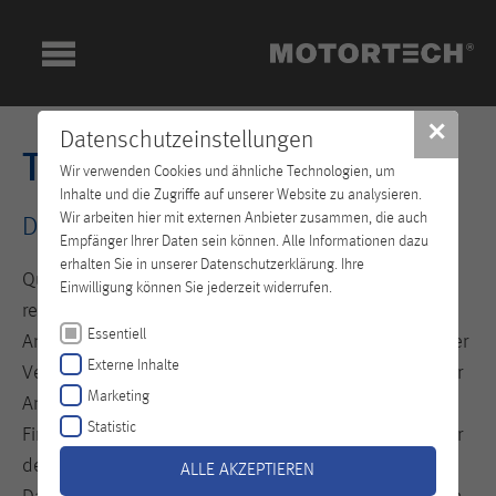
✕
Datenschutzeinstellungen
Technisches Training
Wir verwenden Cookies und ähnliche Technologien, um
Inhalte und die Zugriffe auf unserer Website zu analysieren.
Wir arbeiten hier mit externen Anbieter zusammen, die auch
Der Schlüssel zu Ihrem Erfolg!
Empfänger Ihrer Daten sein können. Alle Informationen dazu
erhalten Sie in unserer Datenschutzerklärung. Ihre
Qualifizierte Mitarbeiter sind der Grundstein für den
Einwilligung können Sie jederzeit widerrufen.
reibungslosen und effizienten Betrieb Ihrer Geräte und
Essentiell
Antriebsaggregate. Sie bestimmen in hohem Maße über
Externe Inhalte
Verfügungsgrad, Zuverlässigkeit und Lebensdauer Ihrer
Marketing
Anlagen. In dem neu errichteten Trainingscenter am
Statistic
Firmensitz in Celle bildet MOTORTECH Fachpersonal für
den richtigen Umgang mit MOTORTECH Produkten aus.
ALLE AKZEPTIEREN