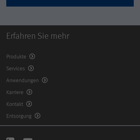
Used by DoubleClick (Google Tag
Name
_hjid
Zweck
Manager) to help identify the visitors
by either age, gender or interests.
Anbieter
Hotjar Ltd.
Laufzeit
2 years
Dieser Cookie wird von Hotjar gesetzt.
Erfahren Sie mehr
Er wird gesetzt, wenn der Kunde zum
ersten Mal eine Seite aufruft, welche
das Hotjar-Skript lädt. Es wird
Produkte
verwendet, um die zufällige Benutzer-
Services
Zweck
ID beizubehalten, die für diese Site im
Browser eindeutig ist. Dadurch wird
Anwendungen
sichergestellt, dass das Verhalten bei
nachfolgenden Besuchen derselben
Karriere
Site derselben Benutzer-ID zugeordnet
wird.
Kontakt
Entsorgung
Laufzeit
11 Monate
Name
_hjIncludedInSample