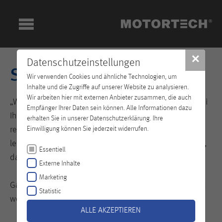
✕
Datenschutzeinstellungen
Services
Wir verwenden Cookies und ähnliche Technologien, um
Inhalte und die Zugriffe auf unserer Website zu analysieren.
Wir arbeiten hier mit externen Anbieter zusammen, die auch
„Wenn's mal brennt“, ist unser Service-Team schnell bei
Empfänger Ihrer Daten sein können. Alle Informationen dazu
Ihnen vor Ort. Egal, in welchen Teil der Erde es dafür
erhalten Sie in unserer Datenschutzerklärung. Ihre
reisen muss. Wir wissen genau, es geht um viel – und
Einwilligung können Sie jederzeit widerrufen.
leisten deshalb auch mehr als andere. Denn wir wollen,
Essentiell
dass bei Ihnen alles glatt läuft. Immer und überall.
Externe Inhalte
Marketing
Ganz nach unserer Maxime: Let us drop everything and
Statistic
work on your problem!
ALLE AKZEPTIEREN