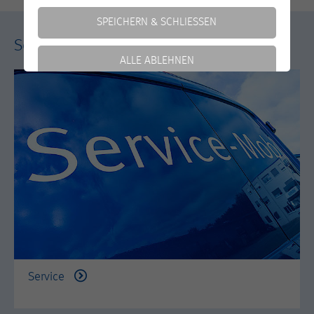
SPEICHERN & SCHLIESSEN
Service
ALLE ABLEHNEN
Weitere Informationen anzeigen
Essentiell
Essentielle Cookies werden für grundlegende Funktionen
Impressum
|
Datenschutz
der Webseite und des Shops benötigt. Dadurch ist
gewährleistet, dass die Webseite einwandfrei funktioniert.
Cookie-Informationen anzeigen
Name
cookie_optin
Anbieter
Motortech
Externe Inhalte
Wir verwenden auf unserer Website externe Inhalte, um
Dieses Cookie speichert die
Ihnen zusätzliche Informationen anzubieten.
Zweck
Entscheidung, welche Cookies auf der
Seite geladen bzw. genutzt werden.
Service
Marketing
Laufzeit
1 Jahr
Marketing Cookies erfassen Informationen anonym. Diese