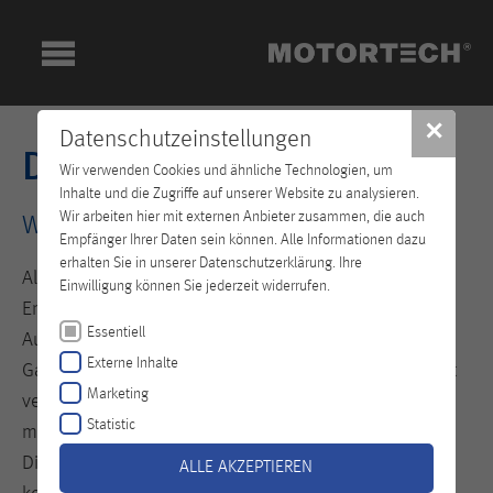
✕
Datenschutzeinstellungen
Distributoren
Wir verwenden Cookies und ähnliche Technologien, um
Inhalte und die Zugriffe auf unserer Website zu analysieren.
Wir arbeiten hier mit externen Anbieter zusammen, die auch
Weltweit vernetzt!
Empfänger Ihrer Daten sein können. Alle Informationen dazu
erhalten Sie in unserer Datenschutzerklärung. Ihre
Als einer der mehrjährig international führenden
Einwilligung können Sie jederzeit widerrufen.
Entwickler und Hersteller von Ausstattungs-,
Essentiell
Aufrüstungs- und Ersatzteilen für alle stationären
Externe Inhalte
Gasmotoren, ist es uns besonders wichtig, weltweit gut
Marketing
vernetzt und aufgestellt zu sein. Daher sind wir mit
Statistic
mehreren MOTORTECH Standorten und einem starken
Distributoren-Team weltweit für Sie da! Qualität kennt
ALLE AKZEPTIEREN