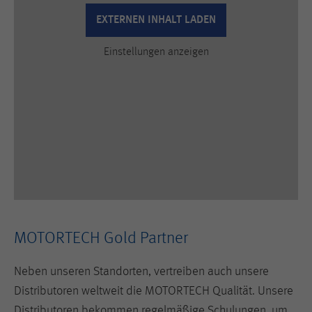
Anbieter
Hotjar Ltd.
EXTERNEN INHALT LADEN
This cookie is set to let Hotjar know
Einstellungen anzeigen
whether that visitor is included in the
Zweck
sample which is used to generate
Heatmaps, Funnels, Recordings, etc.
Laufzeit
session
MOTORTECH Gold Partner
Neben unseren Standorten, vertreiben auch unsere
Distributoren weltweit die MOTORTECH Qualität. Unsere
Distributoren bekommen regelmäßige Schulungen, um