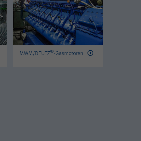
®
®
MWM/DEUTZ
-Gasmotoren
PERKINS