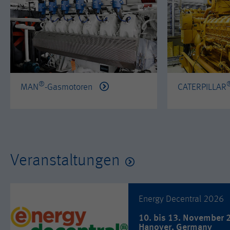
®
MAN
-Gasmotoren
CATERPILLAR
Veranstaltungen
Energy Decentral 2026
10. bis 13. November 
Hanover, Germany