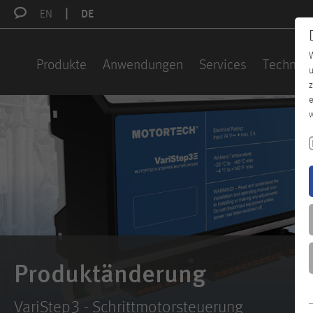
EN
DE
W
Produkte
Anwendungen
Services
Technisc
u
z
e
w
Produktänderung
VariStep3 - Schrittmotorsteuerung