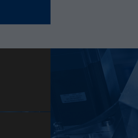
derselben Site derselben Benutzer-ID zugeordnet
wird.
Laufzeit
11 Monate
Name
_hjIncludedInSample
Anbieter
Hotjar Ltd.
This cookie is set to let Hotjar know whether that
Zweck
visitor is included in the sample which is used to
generate Heatmaps, Funnels, Recordings, etc.
Laufzeit
session