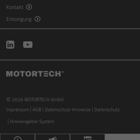
Kontakt
Anbieter
Hotjar Ltd.
Entsorgung
This cookie is set to let Hotjar know
whether that visitor is included in the
Zweck
sample which is used to generate
Heatmaps, Funnels, Recordings, etc.
Laufzeit
session
© 2026 MOTORTECH GmbH
Impressum
AGB | Datenschutz-Hinweise
Datenschutz
Hinweisgeber System