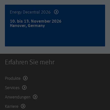
Used by DoubleClick (Google Tag
Name
_hjid
Zweck
Manager) to help identify the visitors
Energy Decentral 2026
by either age, gender or interests.
Anbieter
Hotjar Ltd.
10. bis 13. November 2026
Laufzeit
2 years
Hanover, Germany
Dieser Cookie wird von Hotjar gesetzt.
Er wird gesetzt, wenn der Kunde zum
ersten Mal eine Seite aufruft, welche
das Hotjar-Skript lädt. Es wird
verwendet, um die zufällige Benutzer-
Zweck
ID beizubehalten, die für diese Site im
Browser eindeutig ist. Dadurch wird
Erfahren Sie mehr
sichergestellt, dass das Verhalten bei
nachfolgenden Besuchen derselben
Site derselben Benutzer-ID zugeordnet
Produkte
wird.
Services
Laufzeit
11 Monate
Anwendungen
Name
_hjIncludedInSample
Karriere