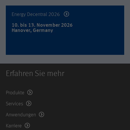
Used by DoubleClick (Google Tag
Name
_hjid
Zweck
Manager) to help identify the visitors
Energy Decentral 2026
by either age, gender or interests.
Anbieter
Hotjar Ltd.
10. bis 13. November 2026
Laufzeit
2 years
Hanover, Germany
Dieser Cookie wird von Hotjar gesetzt.
Er wird gesetzt, wenn der Kunde zum
ersten Mal eine Seite aufruft, welche
das Hotjar-Skript lädt. Es wird
verwendet, um die zufällige Benutzer-
Zweck
ID beizubehalten, die für diese Site im
Browser eindeutig ist. Dadurch wird
Erfahren Sie mehr
sichergestellt, dass das Verhalten bei
nachfolgenden Besuchen derselben
Site derselben Benutzer-ID zugeordnet
Produkte
wird.
Services
Laufzeit
11 Monate
Anwendungen
Name
_hjIncludedInSample
Karriere