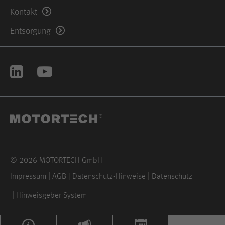
Kontakt
Anbieter
Hotjar Ltd.
Entsorgung
This cookie is set to let Hotjar know
whether that visitor is included in the
Zweck
sample which is used to generate
Heatmaps, Funnels, Recordings, etc.
Laufzeit
session
© 2026 MOTORTECH GmbH
Impressum
AGB | Datenschutz-Hinweise
Datenschutz
Hinweisgeber System