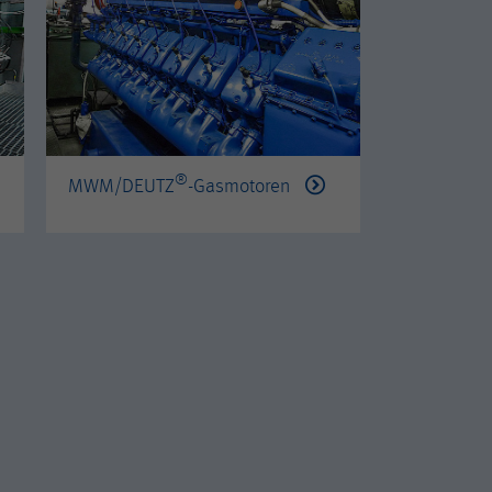
®
®
MWM/DEUTZ
-Gasmotoren
PERKINS