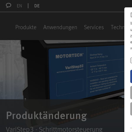
EN
DE
W
Produkte
Anwendungen
Services
Technisc
u
z
e
w
Produktänderung
VariStep3 - Schrittmotorsteuerung