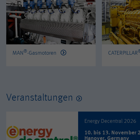
®
MAN
-Gasmotoren
CATERPILLAR
Veranstaltungen
Energy Decentral 2026
10. bis 13. November 
Hanover, Germany