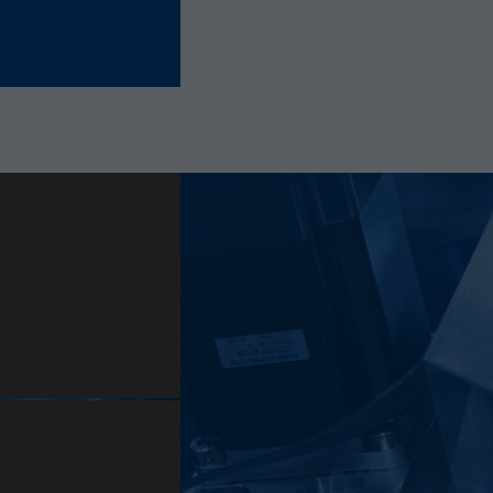
derselben Site derselben Benutzer-ID zugeordnet
wird.
Laufzeit
11 Monate
Name
_hjIncludedInSample
Anbieter
Hotjar Ltd.
This cookie is set to let Hotjar know whether that
Zweck
visitor is included in the sample which is used to
generate Heatmaps, Funnels, Recordings, etc.
Laufzeit
session