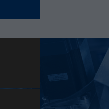
derselben Site derselben Benutzer-ID zugeordnet
wird.
Laufzeit
11 Monate
Name
_hjIncludedInSample
Anbieter
Hotjar Ltd.
This cookie is set to let Hotjar know whether that
Zweck
visitor is included in the sample which is used to
generate Heatmaps, Funnels, Recordings, etc.
Laufzeit
session