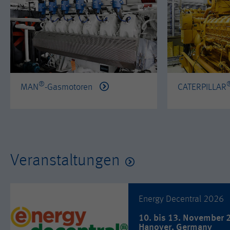
®
MAN
-Gasmotoren
CATERPILLAR
Veranstaltungen
Energy Decentral 2026
10. bis 13. November 
Hanover, Germany