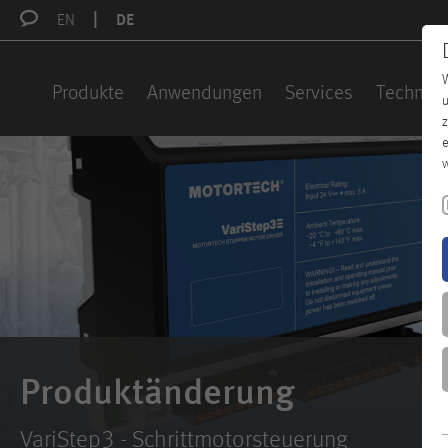
EN
DE
W
Produkte
Anwendungen
Services
Technisc
u
z
e
w
Produktänderung
VariStep3 - Schrittmotorsteuerung