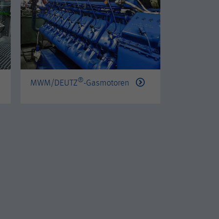
®
®
MWM/DEUTZ
-Gasmotoren
PERKINS