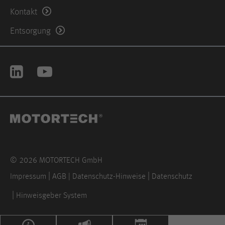
Kontakt
Anbieter
Hotjar Ltd.
Entsorgung
This cookie is set to let Hotjar know
whether that visitor is included in the
Zweck
sample which is used to generate
Heatmaps, Funnels, Recordings, etc.
Laufzeit
session
© 2026 MOTORTECH GmbH
Impressum
AGB | Datenschutz-Hinweise
Datenschutz
Hinweisgeber System