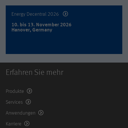
Used by DoubleClick (Google Tag
Name
_hjid
Zweck
Manager) to help identify the visitors
Energy Decentral 2026
by either age, gender or interests.
Anbieter
Hotjar Ltd.
10. bis 13. November 2026
Laufzeit
2 years
Hanover, Germany
Dieser Cookie wird von Hotjar gesetzt.
Er wird gesetzt, wenn der Kunde zum
ersten Mal eine Seite aufruft, welche
das Hotjar-Skript lädt. Es wird
verwendet, um die zufällige Benutzer-
Zweck
ID beizubehalten, die für diese Site im
Browser eindeutig ist. Dadurch wird
Erfahren Sie mehr
sichergestellt, dass das Verhalten bei
nachfolgenden Besuchen derselben
Site derselben Benutzer-ID zugeordnet
Produkte
wird.
Services
Laufzeit
11 Monate
Anwendungen
Name
_hjIncludedInSample
Karriere