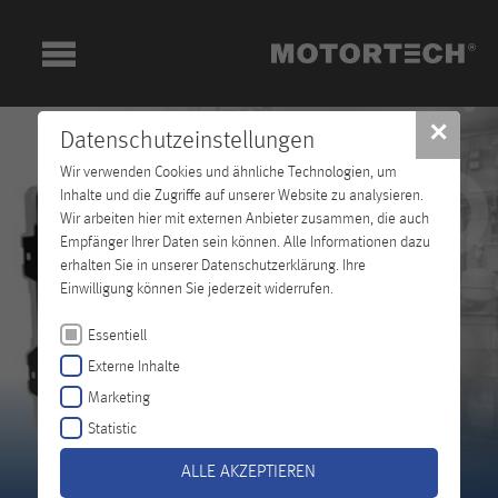
✕
Datenschutzeinstellungen
Wir verwenden Cookies und ähnliche Technologien, um
Inhalte und die Zugriffe auf unserer Website zu analysieren.
Wir arbeiten hier mit externen Anbieter zusammen, die auch
Empfänger Ihrer Daten sein können. Alle Informationen dazu
erhalten Sie in unserer Datenschutzerklärung. Ihre
Einwilligung können Sie jederzeit widerrufen.
Essentiell
Externe Inhalte
Marketing
Statistic
ALLE AKZEPTIEREN