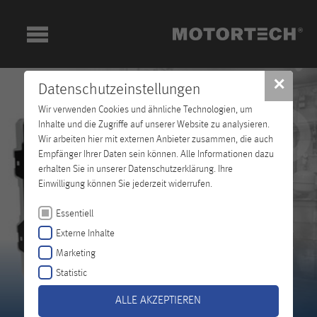
✕
Datenschutzeinstellungen
Wir verwenden Cookies und ähnliche Technologien, um
Inhalte und die Zugriffe auf unserer Website zu analysieren.
Wir arbeiten hier mit externen Anbieter zusammen, die auch
Empfänger Ihrer Daten sein können. Alle Informationen dazu
erhalten Sie in unserer Datenschutzerklärung. Ihre
Einwilligung können Sie jederzeit widerrufen.
Essentiell
Externe Inhalte
Marketing
Statistic
ALLE AKZEPTIEREN