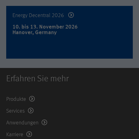
Used by DoubleClick (Google Tag
Name
_hjid
Zweck
Manager) to help identify the visitors
Energy Decentral 2026
by either age, gender or interests.
Anbieter
Hotjar Ltd.
10. bis 13. November 2026
Laufzeit
2 years
Hanover, Germany
Dieser Cookie wird von Hotjar gesetzt.
Er wird gesetzt, wenn der Kunde zum
ersten Mal eine Seite aufruft, welche
das Hotjar-Skript lädt. Es wird
verwendet, um die zufällige Benutzer-
Zweck
ID beizubehalten, die für diese Site im
Browser eindeutig ist. Dadurch wird
Erfahren Sie mehr
sichergestellt, dass das Verhalten bei
nachfolgenden Besuchen derselben
Site derselben Benutzer-ID zugeordnet
Produkte
wird.
Services
Laufzeit
11 Monate
Anwendungen
Name
_hjIncludedInSample
Karriere