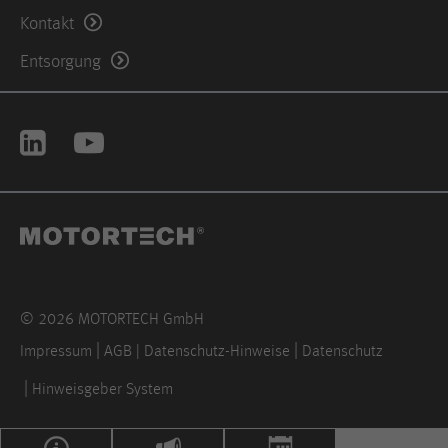
Kontakt
Anbieter
Hotjar Ltd.
Entsorgung
This cookie is set to let Hotjar know
whether that visitor is included in the
Zweck
sample which is used to generate
Heatmaps, Funnels, Recordings, etc.
Laufzeit
session
© 2026 MOTORTECH GmbH
Impressum
AGB | Datenschutz-Hinweise
Datenschutz
Hinweisgeber System