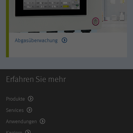
Anbieter
Hotjar Ltd.
This cookie is set to let Hotjar know
whether that visitor is included in the
Zweck
sample which is used to generate
Abgasüberwachung
Heatmaps, Funnels, Recordings, etc.
Laufzeit
session
Erfahren Sie mehr
Produkte
Services
Anwendungen
Karriere