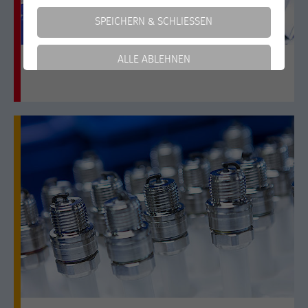
SPEICHERN & SCHLIESSEN
ALLE ABLEHNEN
Zündsysteme
Weitere Informationen anzeigen
Essentiell
Essentielle Cookies werden für grundlegende Funktionen
Impressum
|
Datenschutz
der Webseite und des Shops benötigt. Dadurch ist
gewährleistet, dass die Webseite einwandfrei funktioniert.
Cookie-Informationen anzeigen
Name
cookie_optin
Anbieter
Motortech
Externe Inhalte
Wir verwenden auf unserer Website externe Inhalte, um
Dieses Cookie speichert die
Ihnen zusätzliche Informationen anzubieten.
Zweck
Entscheidung, welche Cookies auf der
Seite geladen bzw. genutzt werden.
Marketing
Laufzeit
1 Jahr
Marketing Cookies erfassen Informationen anonym. Diese