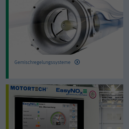
Used by DoubleClick (Google Tag
Name
_hjid
Zweck
Manager) to help identify the visitors
by either age, gender or interests.
Anbieter
Hotjar Ltd.
Laufzeit
2 years
Dieser Cookie wird von Hotjar gesetzt.
Er wird gesetzt, wenn der Kunde zum
ersten Mal eine Seite aufruft, welche
das Hotjar-Skript lädt. Es wird
verwendet, um die zufällige Benutzer-
Gemischregelungssysteme
Zweck
ID beizubehalten, die für diese Site im
Browser eindeutig ist. Dadurch wird
sichergestellt, dass das Verhalten bei
nachfolgenden Besuchen derselben
Site derselben Benutzer-ID zugeordnet
wird.
Laufzeit
11 Monate
Name
_hjIncludedInSample