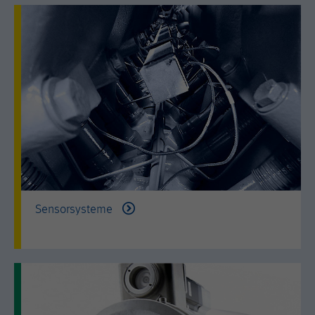
Zweck
experiment with advertisement
Anbieter
Google Tag Manager
efficiency.
Enthält einen Token, der verwendet
Laufzeit
3 month
Zweck
werden kann, um eine Client-ID vom
AMP-Client-ID-Dienst abzurufen.
Name
AMP_TOKEN
Laufzeit
2 Jahre
Anbieter
Google Tag Manager
Name
_dc_gtm_--property-id--
Used by DoubleClick (Google Tag
Zweck
Manager) to help identify the visitors
Anbieter
Google Tag Manager
by either age, gender or interests.
Sensorsysteme
Wird von DoubleClick (Google Tag
Laufzeit
2 years
Manager) verwendet, um die Besucher
Zweck
nach Alter, Geschlecht oder Interessen
zu identifizieren.
Name
_dc_gtm_--property-id--
Laufzeit
2 Jahre
Anbieter
Google Tag Manager