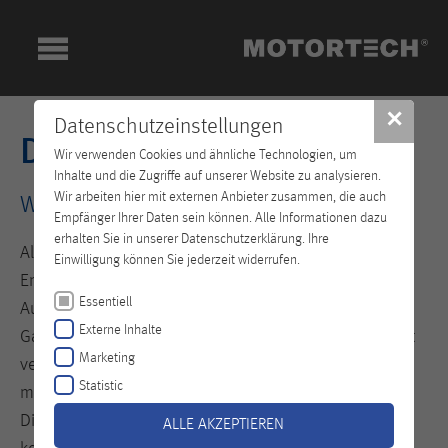
✕
Datenschutzeinstellungen
Distributoren
Wir verwenden Cookies und ähnliche Technologien, um
Inhalte und die Zugriffe auf unserer Website zu analysieren.
Wir arbeiten hier mit externen Anbieter zusammen, die auch
Weltweit vernetzt!
Empfänger Ihrer Daten sein können. Alle Informationen dazu
erhalten Sie in unserer Datenschutzerklärung. Ihre
Als einer der mehrjährig international führenden
Einwilligung können Sie jederzeit widerrufen.
Entwickler und Hersteller von Ausstattungs-,
Essentiell
Aufrüstungs- und Ersatzteilen für alle stationären
Externe Inhalte
Gasmotoren, ist es uns besonders wichtig, weltweit gut
Marketing
vernetzt und aufgestellt zu sein. Daher sind wir mit
Statistic
mehreren MOTORTECH Standorten und einem starken
Distributoren-Team weltweit für Sie da! Qualität kennt
ALLE AKZEPTIEREN