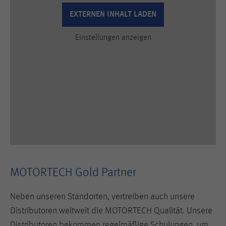
Anbieter
Hotjar Ltd.
EXTERNEN INHALT LADEN
This cookie is set to let Hotjar know
Einstellungen anzeigen
whether that visitor is included in the
Zweck
sample which is used to generate
Heatmaps, Funnels, Recordings, etc.
Laufzeit
session
MOTORTECH Gold Partner
Neben unseren Standorten, vertreiben auch unsere
Distributoren weltweit die MOTORTECH Qualität. Unsere
Distributoren bekommen regelmäßige Schulungen, um