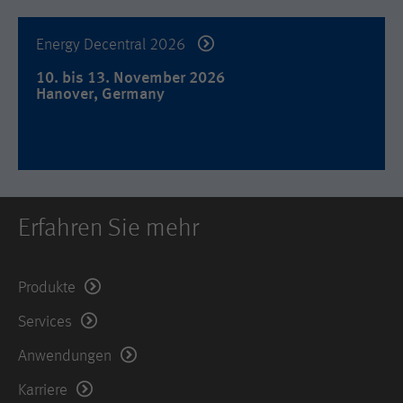
Used by DoubleClick (Google Tag
Name
_hjid
Zweck
Manager) to help identify the visitors
Energy Decentral 2026
by either age, gender or interests.
Anbieter
Hotjar Ltd.
10. bis 13. November 2026
Laufzeit
2 years
Hanover, Germany
Dieser Cookie wird von Hotjar gesetzt.
Er wird gesetzt, wenn der Kunde zum
ersten Mal eine Seite aufruft, welche
das Hotjar-Skript lädt. Es wird
verwendet, um die zufällige Benutzer-
Zweck
ID beizubehalten, die für diese Site im
Browser eindeutig ist. Dadurch wird
Erfahren Sie mehr
sichergestellt, dass das Verhalten bei
nachfolgenden Besuchen derselben
Site derselben Benutzer-ID zugeordnet
Produkte
wird.
Services
Laufzeit
11 Monate
Anwendungen
Name
_hjIncludedInSample
Karriere