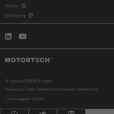
Kontakt
Anbieter
Hotjar Ltd.
Entsorgung
This cookie is set to let Hotjar know
whether that visitor is included in the
Zweck
sample which is used to generate
Heatmaps, Funnels, Recordings, etc.
Laufzeit
session
© 2026 MOTORTECH GmbH
Impressum
AGB | Datenschutz-Hinweise
Datenschutz
Hinweisgeber System